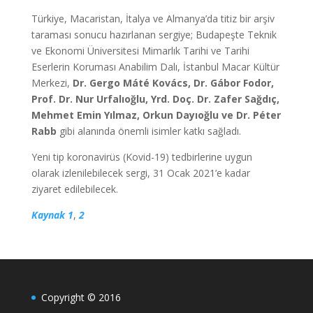
Türkiye, Macaristan, İtalya ve Almanya’da titiz bir arşiv
taraması sonucu hazırlanan sergiye; Budapeşte Teknik
ve Ekonomi Üniversitesi Mimarlık Tarihi ve Tarihi
Eserlerin Koruması Anabilim Dalı, İstanbul Macar Kültür
Merkezi,
Dr. Gergo Máté Kovács, Dr. Gábor Fodor,
Prof. Dr. Nur Urfalıoğlu, Yrd. Doç. Dr. Zafer Sağdıç,
Mehmet Emin Yılmaz, Orkun Dayıoğlu ve Dr. Péter
Rabb
gibi alanında önemli isimler katkı sağladı.
Yeni tip koronavirüs (Kovid-19) tedbirlerine uygun
olarak izlenilebilecek sergi, 31 Ocak 2021’e kadar
ziyaret edilebilecek.
Kaynak 1
,
2
Copyright © 2016