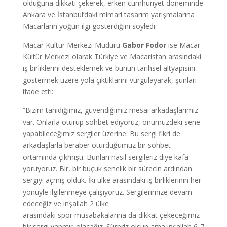
olduğuna dikkati çekerek, erken cumhuriyet döneminde
Ankara ve İstanbul’daki mimari tasarım yarışmalarına
Macarların yoğun ilgi gösterdiğini söyledi.
Macar Kültür Merkezi Müdürü
Gabor Fodor
ise Macar
Kültür Merkezi olarak Türkiye ve Macaristan arasındaki
iş birliklerini desteklemek ve bunun tarihsel altyapısını
göstermek üzere yola çıktıklarını vurgulayarak, şunları
ifade etti:
“Bizim tanıdığımız, güvendiğimiz mesai arkadaşlarımız
var. Onlarla oturup sohbet ediyoruz, önümüzdeki sene
yapabileceğimiz sergiler üzerine. Bu sergi fikri de
arkadaşlarla beraber oturduğumuz bir sohbet
ortamında çıkmıştı. Bunları nasıl sergileriz diye kafa
yoruyoruz. Bir, bir buçuk senelik bir sürecin ardından
sergiyi açmış olduk. İki ülke arasındaki iş birliklerinin her
yönüyle ilgilenmeye çalışıyoruz. Sergilerimize devam
edeceğiz ve inşallah 2 ülke
arasındaki spor müsabakalarına da dikkat çekeceğimiz
bir sergi yapmış olacağız. Sürpriz olsun ama inşallah 6-7