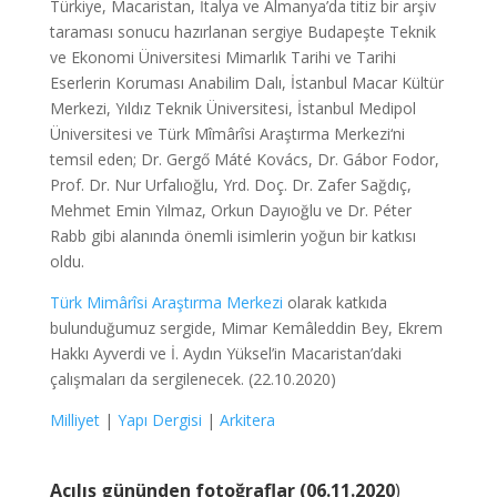
Türkiye, Macaristan, İtalya ve Almanya’da titiz bir arşiv
taraması sonucu hazırlanan sergiye Budapeşte Teknik
ve Ekonomi Üniversitesi Mimarlık Tarihi ve Tarihi
Eserlerin Koruması Anabilim Dalı, İstanbul Macar Kültür
Merkezi, Yıldız Teknik Üniversitesi, İstanbul Medipol
Üniversitesi ve Türk Mîmârîsi Araştırma Merkezi‘ni
temsil eden; Dr. Gergő Máté Kovács, Dr. Gábor Fodor,
Prof. Dr. Nur Urfalıoğlu, Yrd. Doç. Dr. Zafer Sağdıç,
Mehmet Emin Yılmaz, Orkun Dayıoğlu ve Dr. Péter
Rabb gibi alanında önemli isimlerin yoğun bir katkısı
oldu.
Türk Mimârîsi Araştırma Merkezi
olarak katkıda
bulunduğumuz sergide, Mimar Kemâleddin Bey, Ekrem
Hakkı Ayverdi ve İ. Aydın Yüksel’in Macaristan’daki
çalışmaları da sergilenecek. (22.10.2020)
Milliyet
|
Yapı Dergisi
|
Arkitera
Açılış gününden fotoğraflar (06.11.2020
)